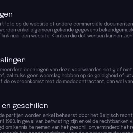
ngen
portfolio op de website of andere commerciële documenten
bij worden enkel algemeen gekende gegevens bekendgemaakt
f link naar een website. Klanten die dat wensen kunnen zic
palingen
f meerdere bepalingen van deze voorwaarden nietig of nie
ief, zal zulks geen weerslag hebben op de geldigheid of u
of de overeenkomst met de medecontractant, dan wel van
 en geschillen
e partijen worden enkel beheerst door het Belgisch recht, m
l 1980. In geval van betwisting zijn enkel de rechtbanken 
gd om kennis te nemen van het geschil, onverminderd het 