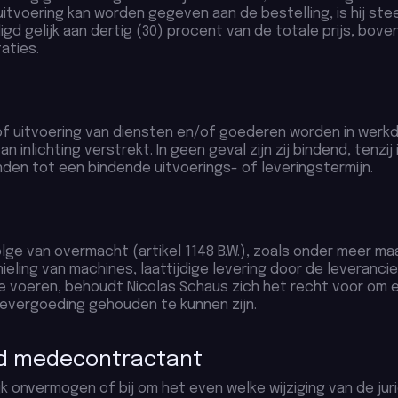
uitvoering kan worden gegeven aan de bestelling, is hij ste
gd gelijk aan dertig (30) procent van de totale prijs, bov
aties.
 of uitvoering van diensten en/of goederen worden in werkd
an inlichting verstrekt. In geen geval zijn zij bindend, tenzi
binden tot een bindende uitvoerings- of leveringstermijn.
e van overmacht (artikel 1148 B.W.), zoals onder meer maar
ieling van machines, laattijdige levering door de leverancier
e voeren, behoudt Nicolas Schaus zich het recht voor om 
vergoeding gehouden te kunnen zijn.
nd medecontractant
lijk onvermogen of bij om het even welke wijziging van de j