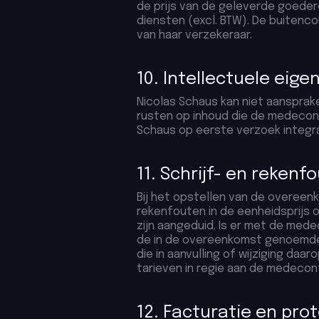
de prijs van de geleverde goeder
diensten (excl. BTW). De buitenc
van haar verzekeraar.
10. Intellectuele ei
Nicolas Schaus kan niet aanspra
rusten op inhoud die de medecon
Schaus op eerste verzoek integra
11. Schrijf- en rekenf
Bij het opstellen van de overeen
rekenfouten in de eenheidsprijs of 
zijn aangeduid. Is er met de me
de in de overeenkomst genoemde
die in aanvulling of wijziging daa
tarieven in regie aan de medeco
12. Facturatie en pro