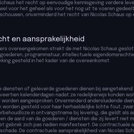
chaus het recht op eenvoudige kennisgeving verdere leve
owel voor het geheel als voor het nog uit te voeren gede
chouwen, onverminderd het recht van Nicolas Schaus op 
ht en aansprakelijkheid
k anders overeengekomen strekt de met Nicolas Schaus ges
 goederen, programmatuur, intellectuele eigendomsrechte
king gesteld in het kader van de overeenkomst.
te diensten of geleverde goederen dienen bij aangetekend
e veertien kalenderdagen nadat ze redelijkerwijs konden w
er worden aangesproken. Onverminderd andersluidende dw
k worden gesteld voor haar herhaaldelijke lichte fout, zwa
rbehoudloze in ontvangstname bij levering, die geldt als 
en de aard van de goederen / diensten die zij levert niet
et gebrek zich pas nadien manifesteert. De contractuele a
schade. De contractuele aansprakelijkheid van Nicolas Scha