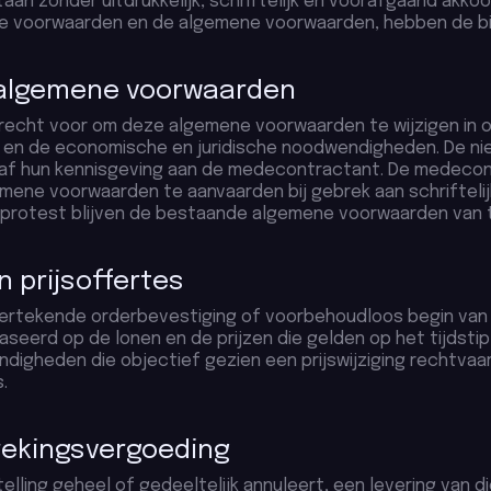
 zonder uitdrukkelijk, schriftelijk en voorafgaand akkoord
re voorwaarden en de algemene voorwaarden, hebben de b
e algemene voorwaarden
 recht voor om deze algemene voorwaarden te wijzigen i
tiek en de economische en juridische noodwendigheden. De
vanaf hun kennisgeving aan de medecontractant. De medec
ene voorwaarden te aanvaarden bij gebrek aan schriftelij
ig protest blijven de bestaande algemene voorwaarden van 
n prijsoffertes
ertekende orderbevestiging of voorbehoudloos begin van u
ebaseerd op de lonen en de prijzen die gelden op het tijdsti
digheden die objectief gezien een prijswijziging rechtvaar
.
brekingsvergoeding
elling geheel of gedeeltelijk annuleert, een levering van 