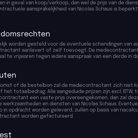
en in geval van koop/verkoop, dan wel de prijs van de dien
ontractuele aansprakelijkheid van Nicolas Schaus is beper
gendomsrechten
kelijk worden gesteld voor de eventuele schendingen van
tractant aanlevert of zelf toevoegt. De medecontractant 
al te vrijwaren tegen iedere aanspraak van een derde in d
outen
komst of de bestelbon zal de medecontractant zich niet k
het totaalbedrag. Alle aangeduide prijzen zijn excl. BTW, ten
decontractant een vaste prijs overeengekomen, dan zal de
 werkzaamheden en diensten van Nicolas Schaus. Eventu
rop in opdracht worden geleverd, zullen op basis van nacalc
ntractant worden gefactureerd.
test