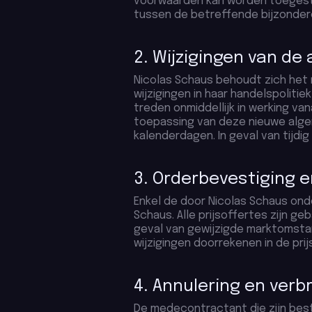
voorwaarden kan worden toegestaan
tussen de betreffende bijzonde
2. Wijzigingen van d
Nicolas Schaus behoudt zich het
wijzigingen in haar handelspoli
treden onmiddellijk in werking 
toepassing van deze nieuwe algem
kalenderdagen. In geval van tijd
3. Orderbevestiging e
Enkel de door Nicolas Schaus ond
Schaus. Alle prijsoffertes zijn g
geval van gewijzigde marktomstan
wijzigingen doorrekenen in de prijs
4. Annulering en ver
De medecontractant die zijn best