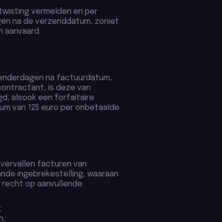
etwisting vermelden en per
gen na de verzenddatum, zoniet
 aanvaard.
alenderdagen na factuurdatum,
econtractant, is deze van
d, alsook een forfaitaire
mum van 125 euro per onbetaalde
-vervallen facturen van
nde ingebrekestelling, waaraan
 recht op aanvullende
;
n.