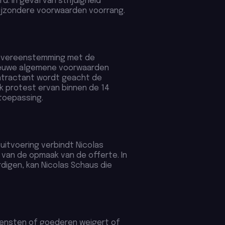
. In geval van strijdigheid
ijzondere voorwaarden voorrang.
n overeenstemming met de
 nieuwe algemene voorwaarden
ontractant wordt geacht de
k protest ervan binnen de 14
toepassing.
itvoering verbindt Nicolas
p van de opmaak van de offerte. In
digen, kan Nicolas Schaus die
diensten of goederen weigert of