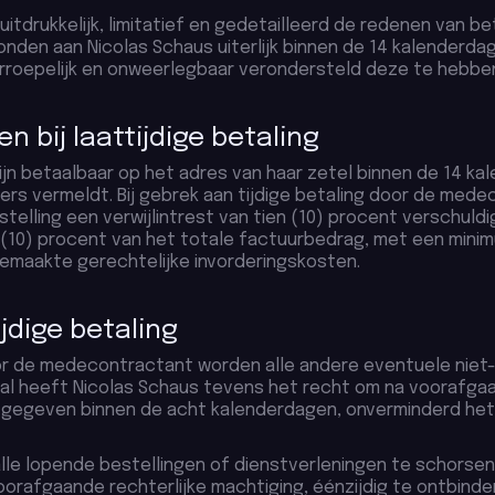
itdrukkelijk, limitatief en gedetailleerd de redenen van b
den aan Nicolas Schaus uiterlijk binnen de 14 kalenderda
roepelijk en onweerlegbaar verondersteld deze te hebben
n bij laattijdige betaling
ijn betaalbaar op het adres van haar zetel binnen de 14 k
nders vermeldt. Bij gebrek aan tijdige betaling door de med
lling een verwijlintrest van tien (10) procent verschuldig
 (10) procent van het totale factuurbedrag, met een mini
emaakte gerechtelijke invorderingskosten.
ijdige betaling
door de medecontractant worden alle andere eventuele niet
al heeft Nicolas Schaus tevens het recht om na voorafgaa
 gegeven binnen de acht kalenderdagen, onverminderd het
alle lopende bestellingen of dienstverleningen te schorsen
rafgaande rechterlijke machtiging, éénzijdig te ontbinde